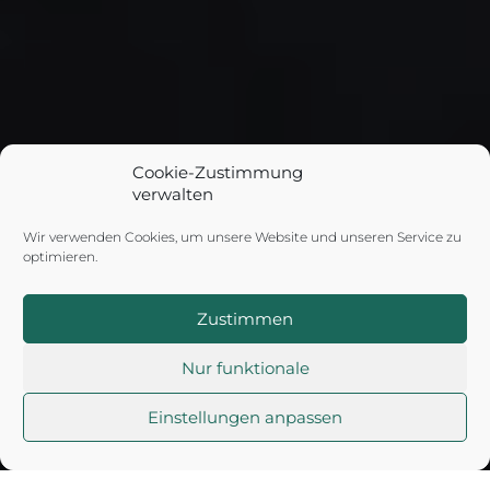
Cookie-Zustimmung
verwalten
DAS UNTERNEHMEN
Wir verwenden Cookies, um unsere Website und unseren Service zu
Mit Freude und Stolz
optimieren.
stellen wir uns vor.
Zustimmen
Nur funktionale
Einstellungen anpassen